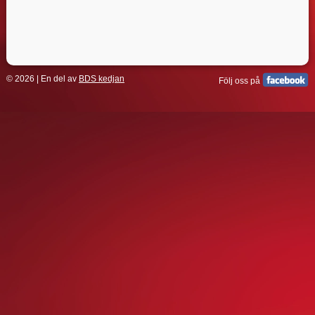
© 2026 | En del av
BDS kedjan
Följ oss på