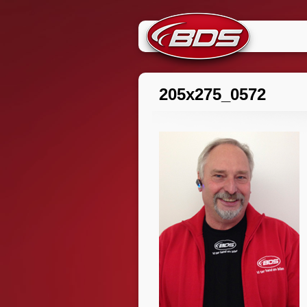
Skip
to
content
205x275_0572