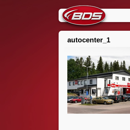
Skip
to
content
autocenter_1